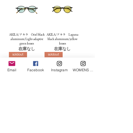
AKILA/アキラ Oriel black
AKILA/アキラ Laguna
aluminum/Light-adaptive
black aluminum/yellow
green lenses
lenses
在庫なし
在庫なし
soldout
soldout
Email
Facebook
Instagram
WOMENS Instagram
AKILA/アキラ Laguna
AKILA/アキラ Radiant ×
black aluminum/green
Keith Haring
lenses
在庫なし
在庫なし
soldout
soldout