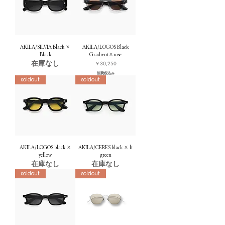
AKILA/SILVIA Black ×
AKILA/LOGOS Black
Black
Gradient×rose
在庫なし
価格
￥30,250
消費税込み
soldout
soldout
AKILA/LOGOS black ×
AKILA/CERES black × lt
yellow
green
在庫なし
在庫なし
soldout
soldout