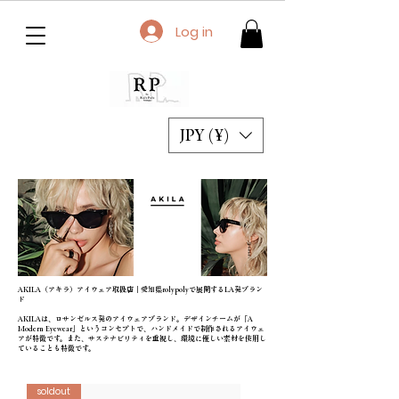
Log in
JPY (¥)
AKILA（アキラ）アイウェア取扱店｜愛知県rolypolyで展開するLA発ブラン
ド
AKILAは、ロサンゼルス発のアイウェアブランド。デザインチームが「A
Modern Eyewear」というコンセプトで、ハンドメイドで制作されるアイウェ
アが特徴です。また、サステナビリティを重視し、環境に優しい素材を使用し
ていることも特徴です。
soldout