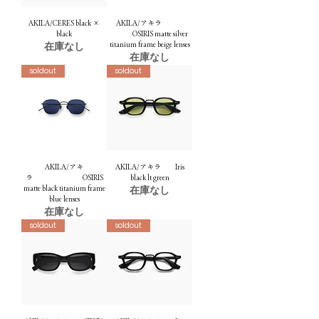
AKILA/CERES black ×
AKILA/アキラ
black
OSIRIS matte silver
在庫なし
titanium frame beige lenses
在庫なし
soldout
soldout
AKILA/アキ
AKILA/アキラ Iris
ラ OSIRIS
black lt green
matte black titanium frame
在庫なし
blue lenses
在庫なし
soldout
soldout