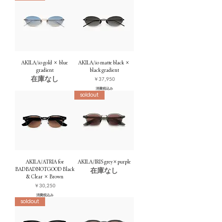
AKILA/io gold × blue
AKILA/io matte black ×
gradient
black gradient
在庫なし
価格
￥37,950
消費税込み
soldout
AKILA/ATRIA for
AKILA/IRIS grey×purple
BADBADNOTGOOD Black
在庫なし
& Clear × Brown
価格
￥30,250
消費税込み
soldout