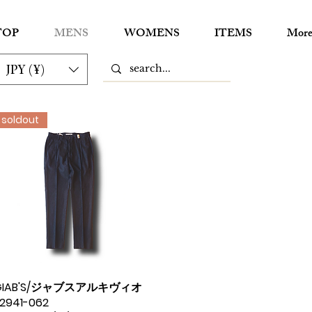
TOP
MENS
WOMENS
ITEMS
Mor
JPY (¥)
soldout
GIAB'S/ジャブスアルキヴィオ
クイックビュー
2941-062