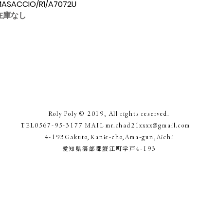
ASACCIO/R1/A7072U
在庫なし
Roly Poly © 2019, All rights reserved.
TEL0567-95-3177 MAIL
mr.chad21xxxx@gmail.com
4-193Gakuto,Kanie-cho,Ama-gun,Aichi
​愛知県海部郡蟹江町学戸4-193