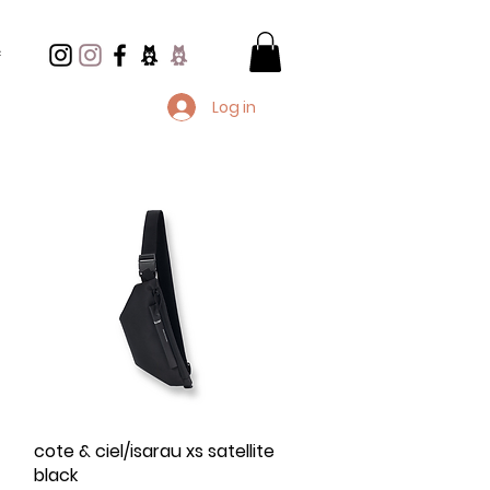
e
Log in
cote & ciel/isarau xs satellite
クイックビュー
black