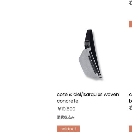
cote & ciel/isarau xs woven
クイックビュー
c
concrete
b
価格
￥19,800
消費税込み
soldout