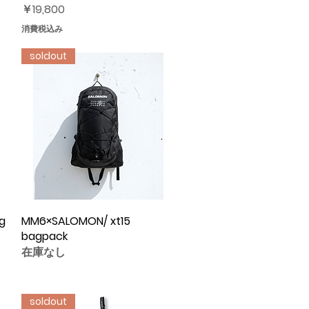
価格
￥19,800
消費税込み
soldout
g
MM6×SALOMON/ xt15
クイックビュー
bagpack
在庫なし
soldout