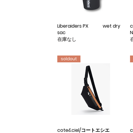
Liberaiders PX wet dry
クイックビュー
c
sac
N
在庫なし
soldout
cote&ciel/コートエシエ
クイックビュー