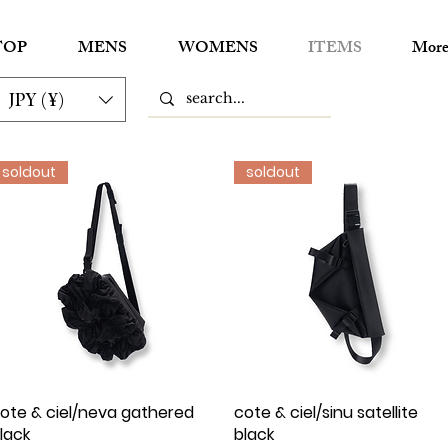
TOP
MENS
WOMENS
ITEMS
Mor
JPY (¥)
soldout
soldout
ote & ciel/neva gathered
クイックビュー
cote & ciel/sinu satellite
クイックビュー
lack
black