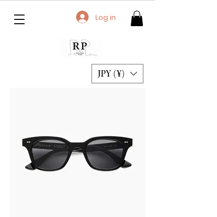
Log in
JPY (¥)