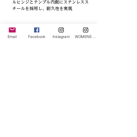
ルヒンジとテンプル内側にステンレスス
チールを採用し、耐久性を実現
「あなたへのお勧めアイテム」
Email
Facebook
Instagram
WOMENS Instagram
ETRÉ TOKYO/ boat neck knit pullover
ETRÉ TOKYO/ dry touch half
cut cut cardigan
価格
￥19,800