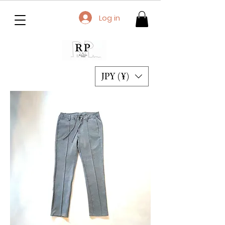
Log in
JPY (¥)