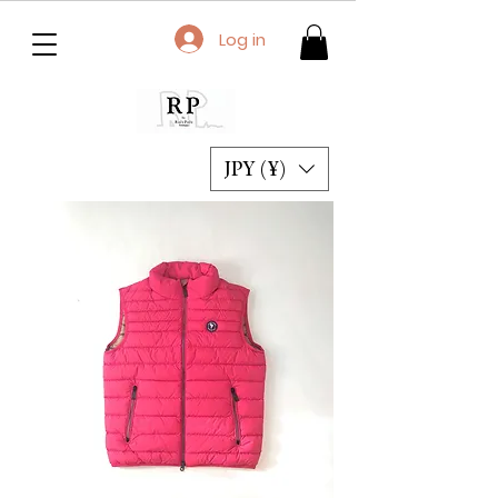
Log in
JPY (¥)