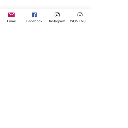
「あなたへのお勧めアイテム」
Email
Facebook
Instagram
WOMENS Instagram
ETRÉ TOKYO/ boat neck knit pullover
ETRÉ TOKYO/ dry touch half
cut cut cardigan
価格
￥19,800
価格
￥14,300
消費税込み
消費税込み