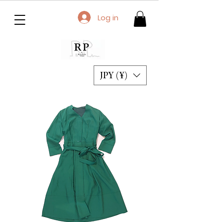
Log in
JPY (¥)