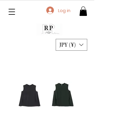
Log in
JPY (¥)