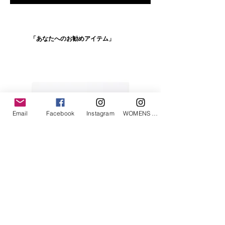
「あなたへのお勧めアイテム」
Email
Facebook
Instagram
WOMENS Instagram
ETRÉ TOKYO/ boat neck knit pullover
ETRÉ TOKYO/ dry touch half
cut cut cardigan
価格
￥19,800
価格
￥14,300
消費税込み