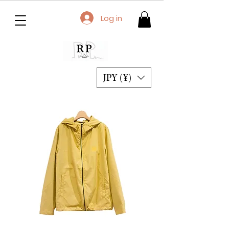
Log in
JPY (¥)