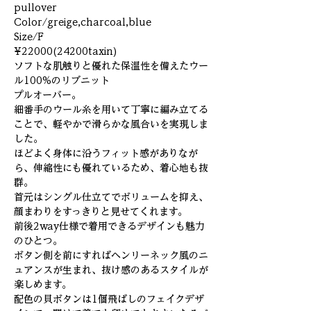
pullover
Color/greige,charcoal,blue
Size/F
¥22000(24200taxin)
ソフトな肌触りと優れた保温性を備えたウー
ル100%のリブニット
プルオーバー。
細番手のウール糸を用いて丁寧に編み立てる
ことで、軽やかで滑らかな風合いを実現しま
した。
ほどよく身体に沿うフィット感がありなが
ら、伸縮性にも優れているため、着心地も抜
群。
首元はシングル仕立てでボリュームを抑え、
顔まわりをすっきりと見せてくれます。
前後2way仕様で着用できるデザインも魅力
のひとつ。
ボタン側を前にすればヘンリーネック風のニ
ュアンスが生まれ、抜け感のあるスタイルが
楽しめます。
配色の貝ボタンは1個飛ばしのフェイクデザ