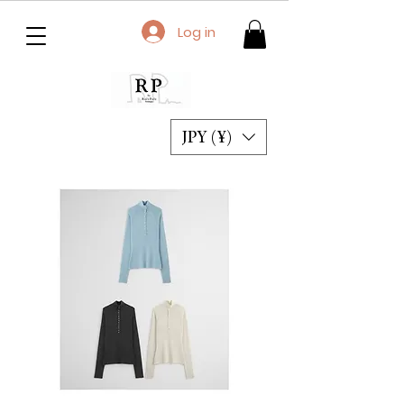
Log in
JPY (¥)