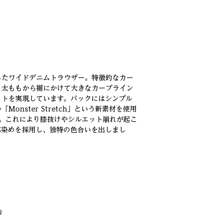
したワイドデニムトラウザー。特徴的なカー
、太ももから裾にかけて大きなカーブライン
ットを実現しています。バックにはシンプル
onster Stretch」という新素材を使用
％。これにより膝抜けやシルエット崩れが起こ
応染めを採用し、独特の色合いを出しまし
」