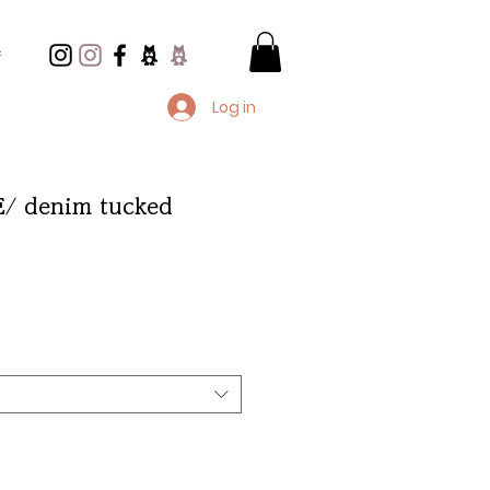
e
Log in
 denim tucked