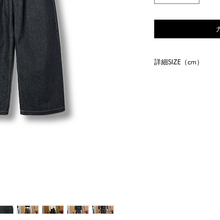
詳細SIZE（cm）
size
ｳｪｽﾄ
股
S
73
21.5
M
76
22