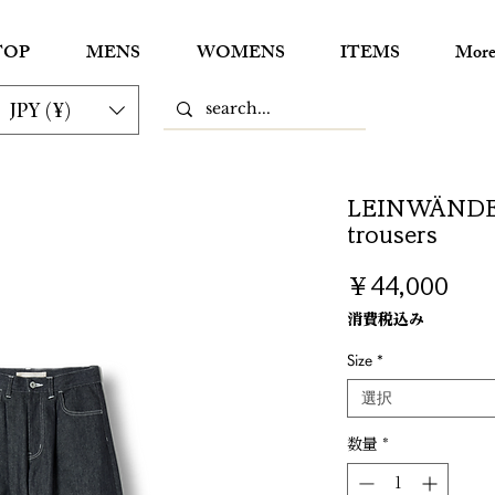
TOP
MENS
WOMENS
ITEMS
Mor
JPY (¥)
LEINWÄNDE/
trousers
価
￥44,000
格
消費税込み
Size
*
選択
数量
*