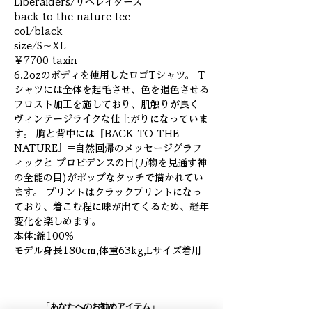
Liberaiders/リベレイダース
back to the nature tee
col/black
size/S～XL
￥7700 taxin
6.2ozのボディを使用したロゴTシャツ。 T
シャツには全体を起毛させ、色を退色させる
フロスト加工を施しており、肌触りが良く
ヴィンテージライクな仕上がりになっていま
す。 胸と背中には『BACK TO THE
NATURE』=自然回帰のメッセージグラフ
ィックと プロビデンスの目(万物を見通す神
の全能の目)がポップなタッチで描かれてい
ます。 プリントはクラックプリントになっ
ており、着こむ程に味が出てくるため、経年
変化を楽しめます。
本体:綿100%
モデル身長180cm,体重63kg,Lサイズ着用
「あなたへのお勧めアイテム」