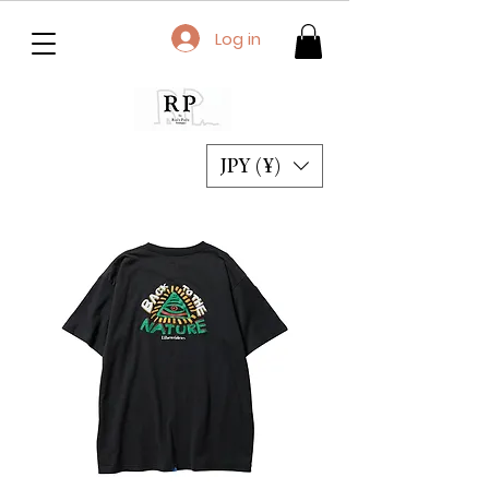
Log in
JPY (¥)