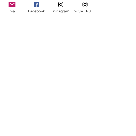
Email
Facebook
Instagram
WOMENS Instagram
ETRÉ TOKYO/ boat neck knit pullover
ETRÉ TOKYO/ dry touch half
cut cut cardigan
価格
￥19,800
価格
￥14,300
消費税込み
消費税込み
Roly Poly © 2019, All rights reserved.