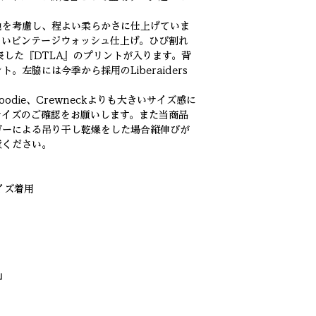
地を考慮し、程よい柔らかさに仕上げていま
よいビンテージウォッシュ仕上げ。ひび割れ
表した『DTLA』のプリントが入ります。背
左脇には今季から採用のLiberaiders
Hoodie、Crewneckよりも大きいサイズ感に
サイズのご確認をお願いします。また当商品
ガーによる吊り干し乾燥をした場合縦伸びが
意ください。
サイズ着用
」