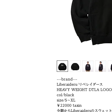
---brand---
Liberaiders/リベレイダース
HEAVY WEIGHT DTLA LOG
col/black
size/S～XL
￥22000 taxin
今期からLiberaidersのスウ