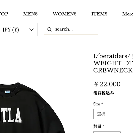
TOP
MENS
WOMENS
ITEMS
Mor
JPY (¥)
Liberaide
WEIGHT DT
CREWNECK 
価
￥22,000
格
消費税込み
Size
*
選択
数量
*