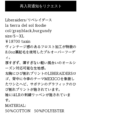
再入荷通知をリクエスト
Liberaiders/リベレイダース
la tierra del sol foodie
col/gray,black,burgundy
size/S〜XL
￥18700 taxin
ヴィンテージ感のあるフロスト加工が特徴の
8.0oz裏起毛を使用したプルオーバーフーデ
ィ。
厚すぎず、薄すぎない軽い風合いのオールシ
ーズン対応可能な生地感。
左胸にひび割れプリントのLIBERAIDERSロ
ゴ、背中に今季のテーマMEXICOを象徴し
たワシとヘビ、サボテンのグラフィックのひ
び割れプリントが施されています。
袖にはLRの刺繍ワッペンが施されていま
す。
MATERIAL:
50％COTTON 50％POLYESTER