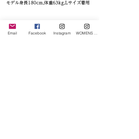
モデル身長180cm,体重63kg,Lサイズ着用
「あなたへのお勧めアイテム」
Email
Facebook
Instagram
WOMENS Instagram
ETRÉ TOKYO/ boat neck knit pullover
ETRÉ TOKYO/ dry touch half
cut cut cardigan
価格
￥19,800
価格
￥14,300
消費税込み