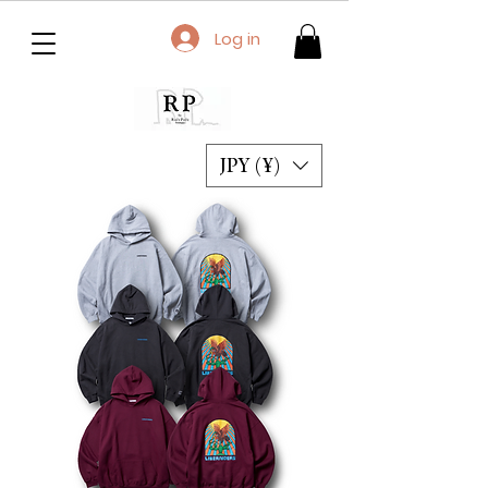
Log in
JPY (¥)