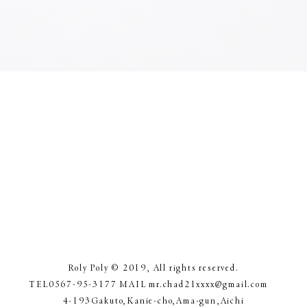
クイックビュー
Roly Poly © 2019, All rights reserved.
TEL0567-95-3177 MAIL
mr.chad21xxxx@gmail.com
4-193Gakuto,Kanie-cho,Ama-gun,Aichi