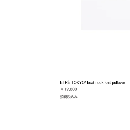
ETRÉ TOKYO/ boat neck knit pullover
価格
￥19,800
消費税込み