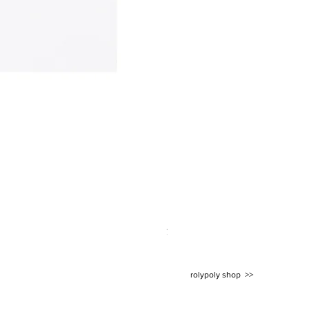
ETRÉ TOKYO/ dry touch half sleeve
価格
￥14,300
消費税込み
rolypoly shop >>