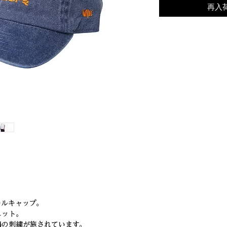
再入
ールキャップ。
エット。
鶴の刺繍が施されています。