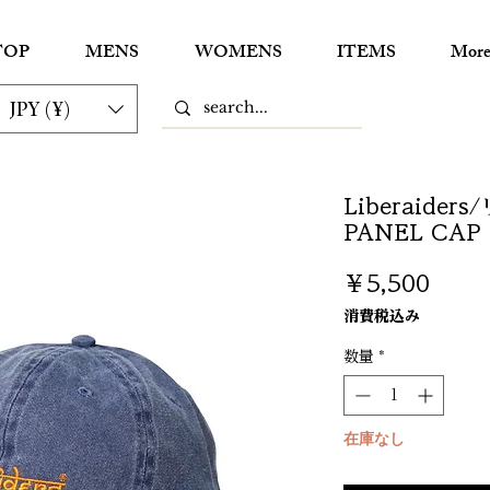
TOP
MENS
WOMENS
ITEMS
Mor
JPY (¥)
Liberaide
PANEL CAP
価
￥5,500
格
消費税込み
数量
*
在庫なし