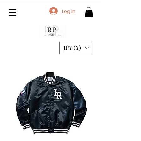
Log in
JPY (¥)