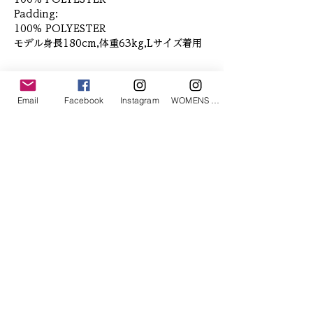
Padding:
100% POLYESTER
モデル身長180cm,体重63kg,Lサイズ着用
「あなたへのお勧めアイテム」
Email
Facebook
Instagram
WOMENS Instagram
ETRÉ TOKYO/ boat neck knit pullover
ETRÉ TOKYO/ dry touch half