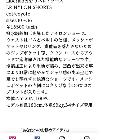
Liberaiders/リベレイダース
LR NYLON SHORTS
col/coyote
size/30～36
￥16500 taxin
撥水塩縮加工を施したナイロンショーツ。
ウェストはゴムとベルトの仕様、メッシュポ
ケットやDリング、貴重品を落とさないため
のジップポケット等、タウンユースからアウ
トドア迄考慮された機能的なショーツです。
塩縮加工により生地が縮み、凹凸が出来る事
により非常に軽やかでシャリ感のある生地で
夏でも蒸れずに快適なショーツです。メッシ
ュポケットの内側にはさりげなくOGロゴの
プリントが入ります。
本体:NYLON 100%
モデル身長180cm,体重63kg,34サイズ着用
「あなたへのお勧めアイテム」