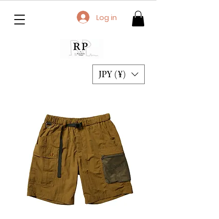
Log in
JPY (¥)