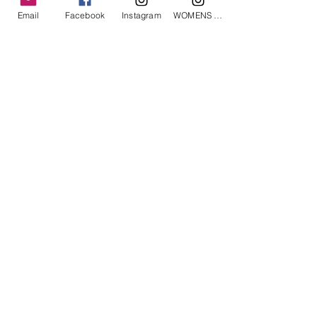
Email
Facebook
Instagram
WOMENS Instagram
ETRÉ TOKYO/ boat neck knit pullover
ETRÉ TOKYO/ dry touch half
cut cut cardigan
価格
￥19,800
価格
￥14,300
消費税込み
消費税込み
Roly Poly © 2019, All rights reserved.
TEL0567-95-3177 MAIL