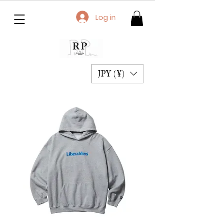
Log in
JPY (¥)