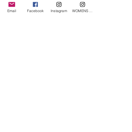
Email
Facebook
Instagram
WOMENS Instagram
ETRÉ TOKYO/ boat neck knit pullover
ETRÉ TOKYO/ dry touch half
cut cut cardigan
価格
￥19,800
価格
￥14,300
消費税込み
消費税込み
Roly Poly © 2019, All rights reserved.