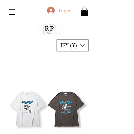
Log in
JPY (¥)