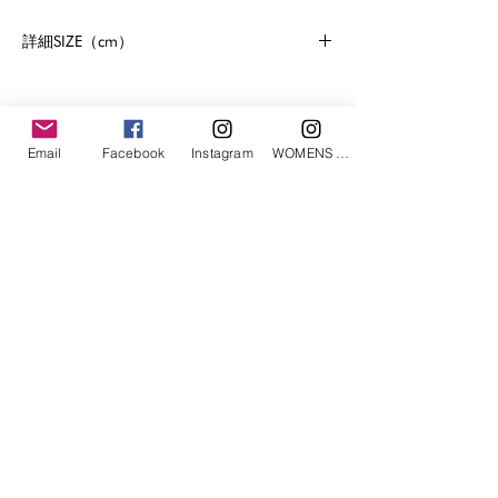
詳細SIZE（cm）
size
着丈
身幅
肩幅
袖丈
S
65.0
51.0
49.0
21.5
「あなたへのお勧めアイテム」
Email
Facebook
Instagram
WOMENS Instagram
M
68.0
55.0
52.0
21.5
L
70.0
59.0
55.0
22.5
XL
72.5
64.0
58.0
22.5
ETRÉ TOKYO/ boat neck knit pullover
ETRÉ TOKYO/ dry touch half