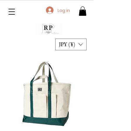
Log in
JPY (¥)