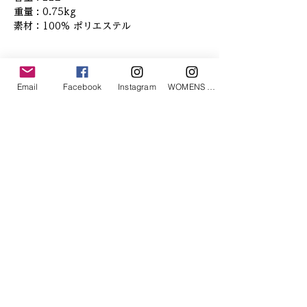
重量 : 0.75kg

素材：100% ポリエステル
「あなたへのお勧めアイテム」
Email
Facebook
Instagram
WOMENS Instagram
ETRÉ TOKYO/ boat neck knit pullover
ETRÉ TOKYO/ dry touch half
cut cut cardigan
価格
￥19,800