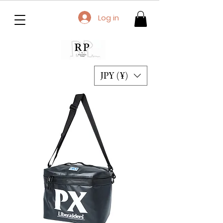
Log in
JPY (¥)