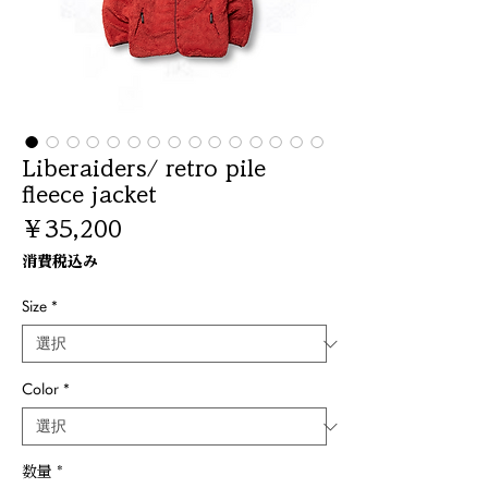
Liberaiders/ retro pile
fleece jacket
価
￥35,200
格
消費税込み
Size
*
Color
*
数量
*