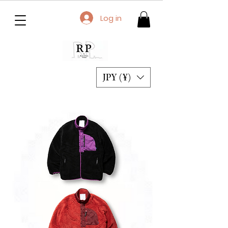
Log in
JPY (¥)