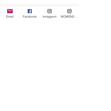
「あなたへのお勧めアイテム」
Email
Facebook
Instagram
WOMENS Instagram
ETRÉ TOKYO/ boat neck knit pullover
ETRÉ TOKYO/ dry touch half
cut cut cardigan
価格
￥19,800
価格
￥14,300
消費税込み
消費税込み