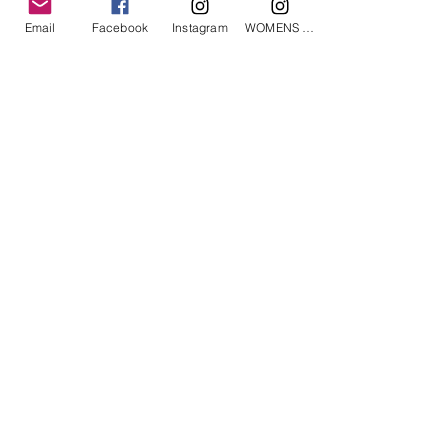
Email
Facebook
Instagram
WOMENS Instagram
ETRÉ TOKYO/ boat neck knit pullover
ETRÉ TOKYO/ dry touch half
cut cut cardigan
価格
￥19,800
価格
￥14,300
消費税込み
消費税込み
Roly Poly © 2019, All rights reserved.
TEL0567-95-3177 MAIL