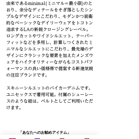
由来であるminimal(ミニマル＝最小限)のと
おり、余分なディテールをそぎ落としたシン
プルなデザインにこだわり、モダンかつ前衛
的なベーシックなデイリーウェアをトコトン
追求するLAの新鋭クロージングレーベル。
ロングカットやワイドシルエット、テーパー
フィットなどを多用し、計算しつくされたミ
ニマルなシルエットにこだわり、最先端のデ
ザインにクラシックな要素を加えたメンズウ
ェアをハイクオリティーながらもコストパフ
ォーマンスの良い価格帯で提案する新進気鋭
の注目ブランドです。
スキニーシルエットのバイカーデニムです。
ユニセックスで着用可能。付属のシューレー
スのような紐は、ベルトとしてご利用いただ
けます。
「あなたへのお勧めアイテム」