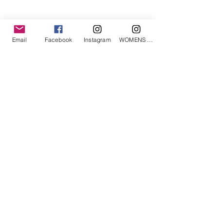
「あなたへのお勧めアイテム」
Email
Facebook
Instagram
WOMENS Instagram
ETRÉ TOKYO/ boat neck knit pullover
ETRÉ TOKYO/ dry touch half
cut cut cardigan
価格
￥19,800
価格
￥14,300
消費税込み
消費税込み