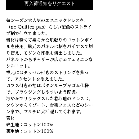
再入荷通知をリクエスト
毎シーズン大人気のエスニックドレスを、
〈ne Quittez pas〉らしい配色のストライ
プ柄で仕立てました。
素材は軽くて柔らかな肌触りのコットンボイ
ルを使用。胸元のパネルは柄をバイアスで切
り替え、モダンな印象を演出しました。
パネル下からギャザーが広がるフェミニンな
シルエット。
襟元にはタッセル付きのストリングを飾っ
て、アクセントを添えました。
カフス付きの袖はボタンループがゴム仕様
で、ブラウジングしやすいよう配慮。
涼やかでリラックスした着心地のドレスは、
タウンからリゾート、音楽フェスなどのシー
ンまで、マルチに大活躍してくれます。
素材
表生地：コットン100%
裏生地：コットン100%