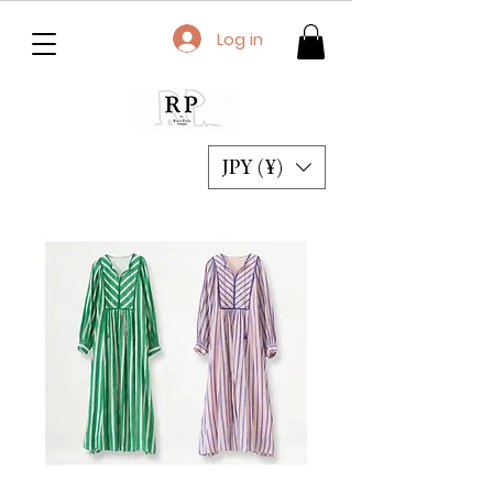
Log in
JPY (¥)