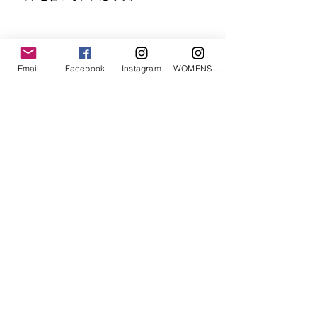
「あなたへのお勧めアイテム」
Email
Facebook
Instagram
WOMENS Instagram
ETRÉ TOKYO/ boat neck knit pullover
ETRÉ TOKYO/ dry touch half
cut cut cardigan
価格
￥19,800
価格
￥14,300
消費税込み