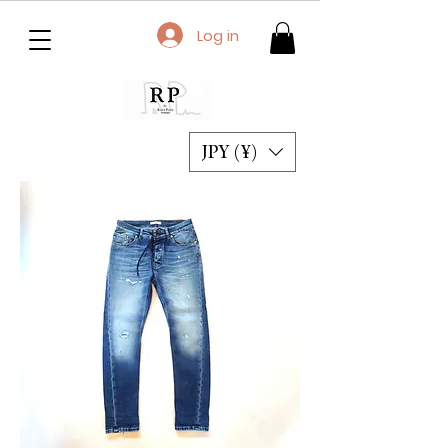
Log in
JPY (¥)