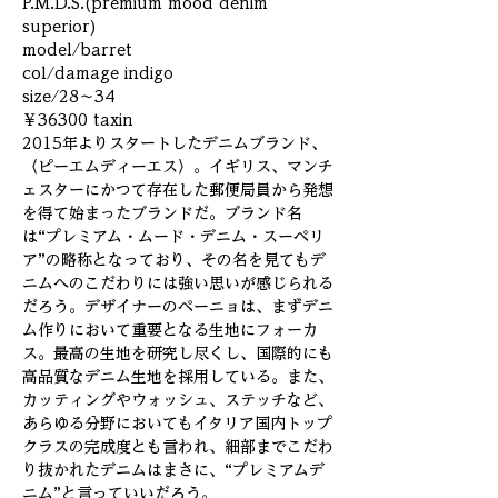
P.M.D.S.(premium mood denim
superior)
model/barret
col/damage indigo
size/28～34
￥36300 taxin
2015年よりスタートしたデニムブランド、
〈ピーエムディーエス〉。イギリス、マンチ
ェスターにかつて存在した郵便局員から発想
を得て始まったブランドだ。ブランド名
は“プレミアム・ムード・デニム・スーペリ
ア”の略称となっており、その名を見てもデ
ニムへのこだわりには強い思いが感じられる
だろう。デザイナーのペーニョは、まずデニ
ム作りにおいて重要となる生地にフォーカ
ス。最高の生地を研究し尽くし、国際的にも
高品質なデニム生地を採用している。また、
カッティングやウォッシュ、ステッチなど、
あらゆる分野においてもイタリア国内トップ
クラスの完成度とも言われ、細部までこだわ
り抜かれたデニムはまさに、“プレミアムデ
ニム”と言っていいだろう。