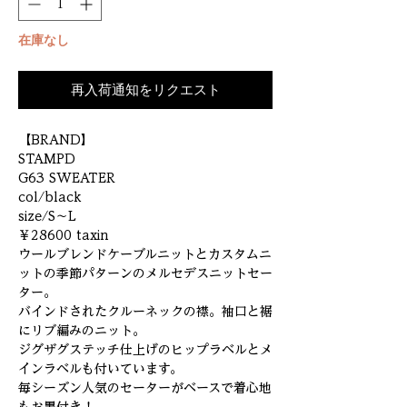
在庫なし
再入荷通知をリクエスト
【BRAND】
STAMPD
G63 SWEATER
col/black
size/S～L
￥28600 taxin
ウールブレンドケーブルニットとカスタムニ
ットの季節パターンのメルセデスニットセー
ター。
バインドされたクルーネックの襟。袖口と裾
にリブ編みのニット。
ジグザグステッチ仕上げのヒップラベルとメ
インラベルも付いています。
毎シーズン人気のセーターがベースで着心地