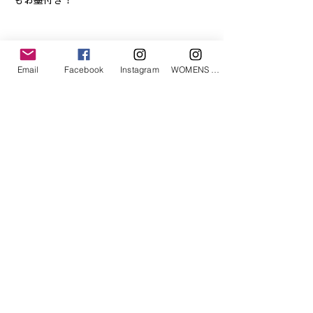
もお墨付き！
「あなたへのお勧めアイテム」
Email
Facebook
Instagram
WOMENS Instagram
ETRÉ TOKYO/ boat neck knit pullover
ETRÉ TOKYO/ dry touch half
cut cut cardigan
価格
￥19,800
価格
￥14,300
消費税込み