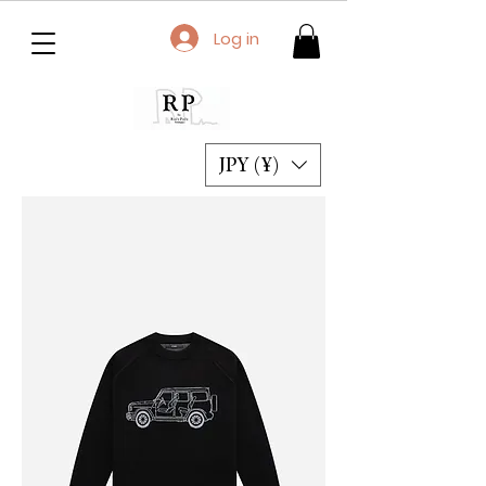
Log in
JPY (¥)