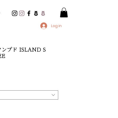
e
Log in
ンプド ISLAND S
EE