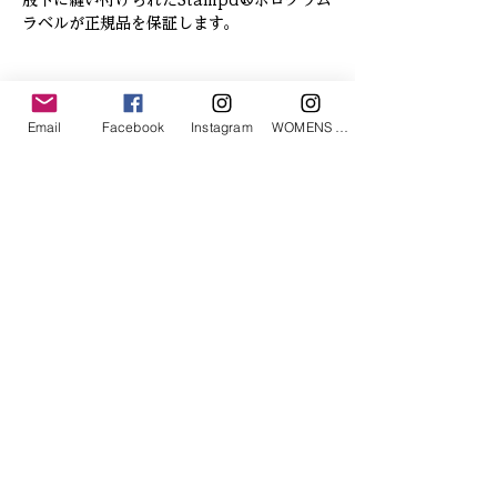
股下に縫い付けられたStampd®ホログラム
ラベルが正規品を保証します。
「あなたへのお勧めアイテム」
Email
Facebook
Instagram
WOMENS Instagram
ETRÉ TOKYO/ boat neck knit pullover
ETRÉ TOKYO/ dry touch half
cut cut cardigan
価格
￥19,800