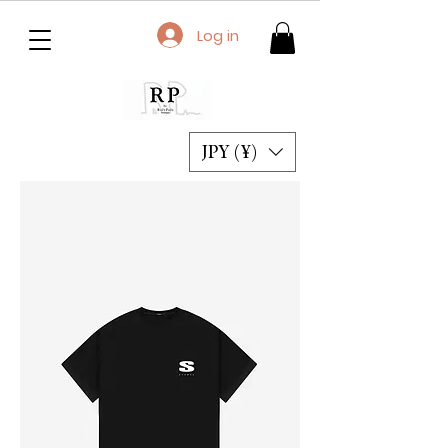
Log in
JPY (¥)