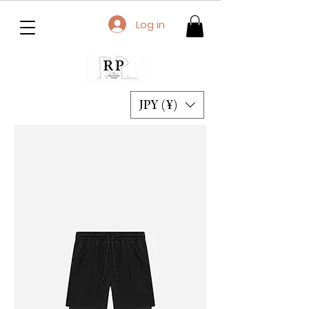
Log in
JPY (¥)