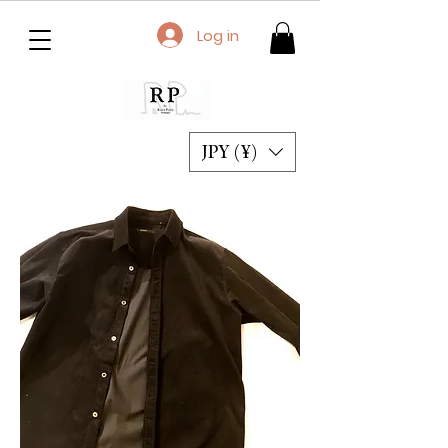
Log in
JPY (¥)