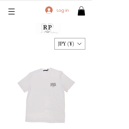
Log in
JPY (¥)