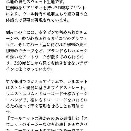
心地の裏毛スウェット生地です。
圧倒的なリアリティを持つ3D転写プリント
により、ウール特有の毛羽立ちや編み目の立
体感まで見事に再現されています。
編み目の上には、安全ピンで留められたチェ
ーンや、遊び心あふれるガイコツのグラフィ
ック、そしてハート型に紡がれた蜘蛛の巣と
蜘蛛のモチーフなど、ブランドらしいエッジ
の効いたアートワークが散りばめられてお
り、360度どこから見ても飽きさせないデザ
インに仕上がっています。
男女兼用でつかえるアイテムで、シルエット
はストンと綺麗に落ちるワイドストレート。
ウエストはゴムとドローコード仕様のイージ
ーパンツで、裾にもドローコードをいれてい
るため絞って形を変形させることも可能で
す。
「ウールニットの温かみのある表情」と「ス
ウェットのイージーな穿き心地」を両立させ
た、コーディネートの主役になる一着です。