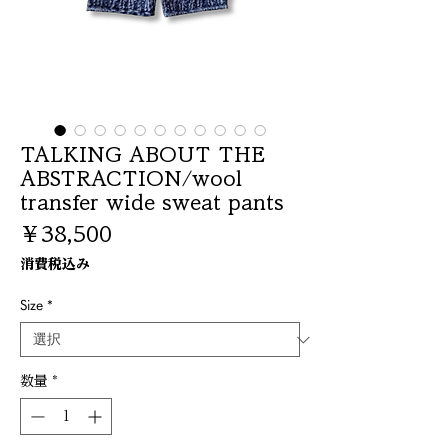
TALKING ABOUT THE
ABSTRACTION/wool
transfer wide sweat pants
価
￥38,500
格
消費税込み
Size
*
数量
*