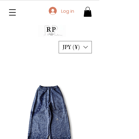
Log in
JPY (¥)