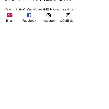
ウェストサイズはゴムの仕様となっているの
でサイズ表記＋‐1０cm程まで対応可能で
す
Email
Facebook
Instagram
WOMENS Instagram
詳細SIZE（cm）
ｳｪ
ﾋｯ
ﾜﾀ
股
股
裾
ｽﾄ
ﾌﾟ
ﾘ
上
下
幅
「あなたへのお勧めアイテム」
S
72
102
37
42
60
33
M
76
106
39
43
63
35
L
80
110
42
44
66
36
XL
84
114
45
45
69
37