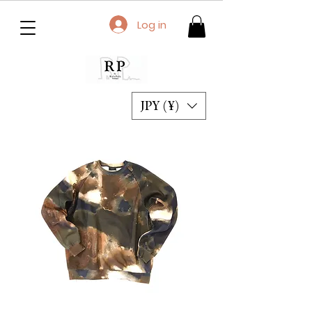
Log in
JPY (¥)