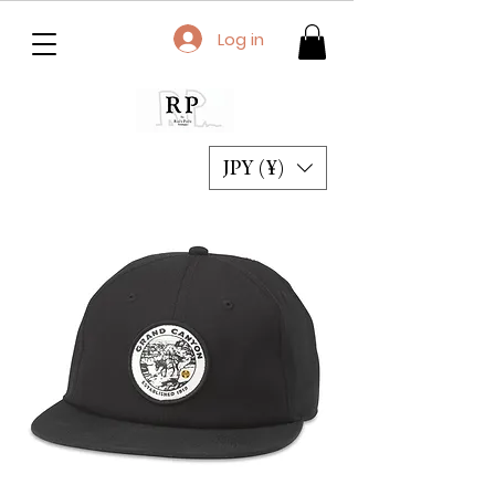
Log in
JPY (¥)