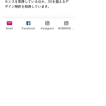
センスを取得しているほか、30を超えるデ
ザイン特許を取得しています。
「あなたへのお勧めアイテム」
Email
Facebook
Instagram
WOMENS Instagram
ETRÉ TOKYO/ boat neck knit pullover
ETRÉ TOKYO/ dry touch half
cut cut cardigan
価格
￥19,800