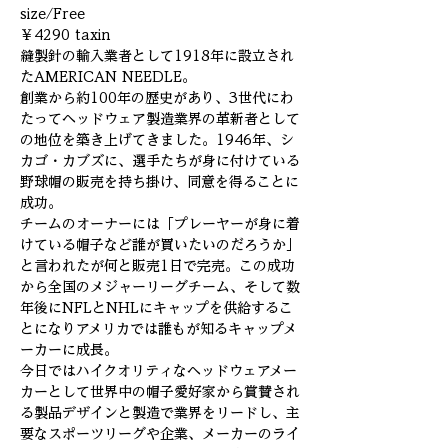
size/Free
￥4290 taxin
縫製針の輸入業者として1918年に設立され
たAMERICAN NEEDLE。
創業から約100年の歴史があり、3世代にわ
たってヘッドウェア製造業界の革新者として
の地位を築き上げてきました。1946年、シ
カゴ・カブズに、選手たちが身に付けている
野球帽の販売を持ち掛け、同意を得ることに
成功。
チームのオーナーには「プレーヤーが身に着
けている帽子など誰が買いたいのだろうか」
と言われたが何と販売1日で完売。この成功
から全国のメジャーリーグチーム、そして数
年後にNFLとNHLにキャップを供給するこ
とになりアメリカでは誰もが知るキャップメ
ーカーに成長。
今日ではハイクオリティなヘッドウェアメー
カーとして世界中の帽子愛好家から賞賛され
る製品デザインと製造で業界をリードし、主
要なスポーツリーグや企業、メーカーのライ