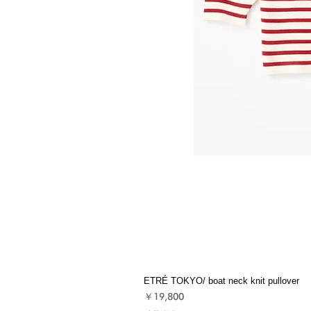
ETRÉ TOKYO/ boat neck knit pullover
価格
￥19,800