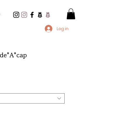
e
Log in
de"A"cap