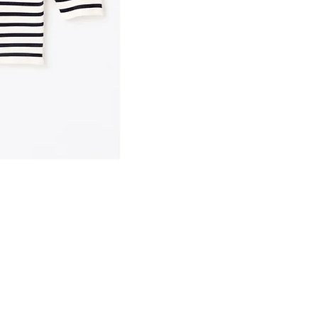
ETRÉ TOKYO/ dry touch half sleeve
価格
￥14,300