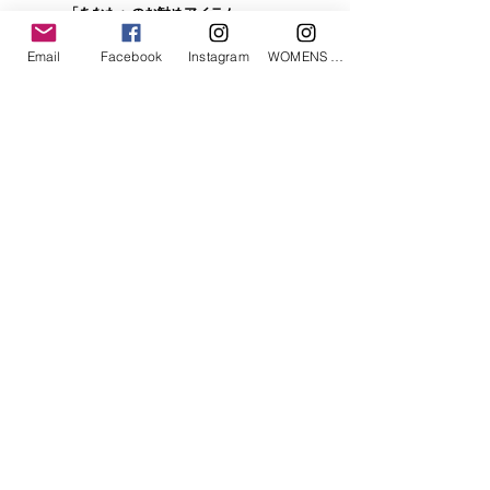
「あなたへのお勧めアイテム」
Email
Facebook
Instagram
WOMENS Instagram
ETRÉ TOKYO/ boat neck knit pullover
ETRÉ TOKYO/ dry touch half
cut cut cardigan
価格
￥19,800
価格
￥14,300
消費税込み
消費税込み