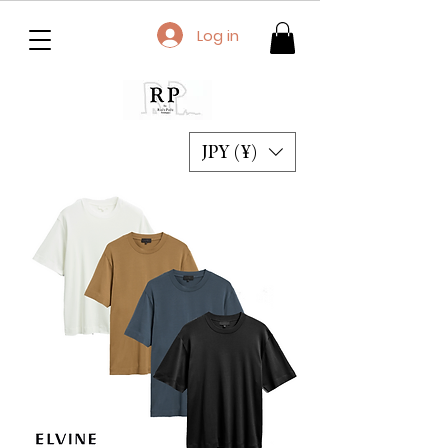
Log in
JPY (¥)