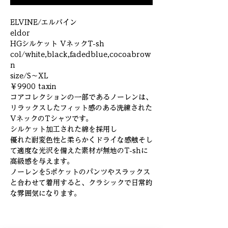
ELVINE/エルバイン
eldor
HGシルケット VネックT-sh
col/white,black,fadedblue,cocoabrow
n
size/S～XL
￥9900 taxin
コアコレクションの一部であるノーレンは、
リラックスしたフィット感のある洗練された
VネックのTシャツです。
シルケット加工された綿を採用し
優れた耐変色性と柔らかくドライな感触そし
て適度な光沢を備えた素材が無地のT-shに
高級感を与えます。
ノーレンを5ポケットのパンツやスラックス
と合わせて着用すると、クラシックで日常的
な雰囲気になります。