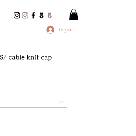
e
Log in
/ cable knit cap