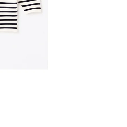
ETRÉ TOKYO/ dry touch half sleeve
価格