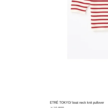
ETRÉ TOKYO/ boat neck knit pullover
価格