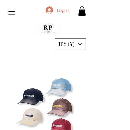
Log in
JPY (¥)