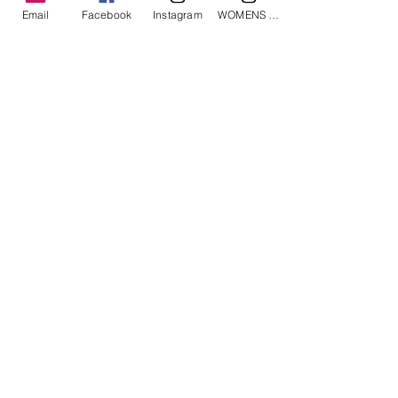
Email
Facebook
Instagram
WOMENS Instagram
ETRÉ TOKYO/ boat neck knit pullover
ETRÉ TOKYO/ dry touch half
cut cut cardigan
価格
￥19,800
価格
￥14,300
消費税込み
消費税込み
Roly Poly © 2019, All rights reserved.
TEL0567-95-3177 MAIL
mr.chad21xxxx@gmail.com