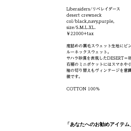
Liberaiders/リベレイダース
desert crewneck
col/black,navy,purple,
size/S.M.L.XL.
￥22000+tax
度詰めの裏毛スウェット生地にビ
ルーネックスウェット。
サハラ砂漠を表現したDESERT
右裾のミニポケットにはスマホや
袖の切り替えもヴィンテージを意
徴です。
COTTON 100％
「あなたへのお勧めアイテム