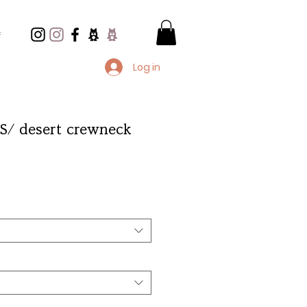
e
Log in
/ desert crewneck