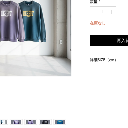
数量
*
在庫なし
再入
詳細SIZE（cm）
size
着丈
S
66
M
68
L
70
XL
72