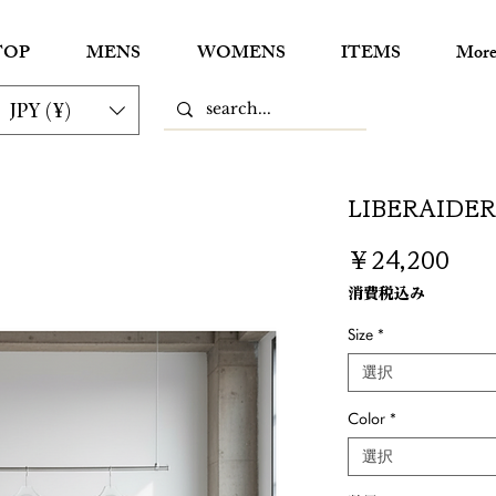
TOP
MENS
WOMENS
ITEMS
Mor
JPY (¥)
LIBERAIDERS
価
￥24,200
格
消費税込み
Size
*
選択
Color
*
選択