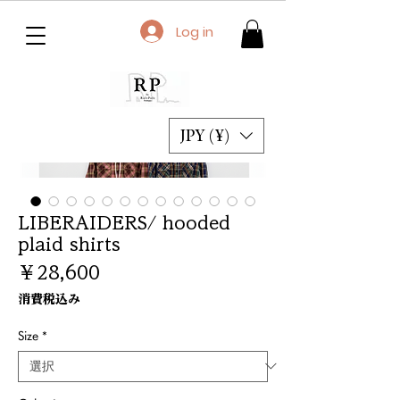
Log in
JPY (¥)
LIBERAIDERS/ hooded
plaid shirts
価
￥28,600
格
消費税込み
Size
*