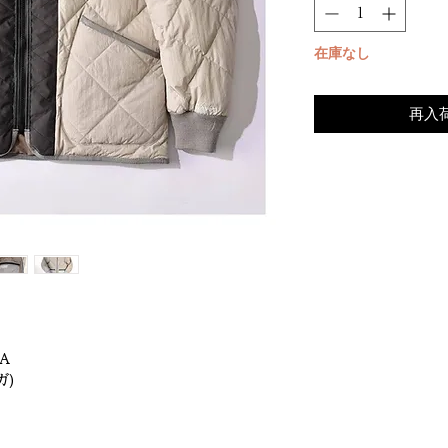
在庫なし
再入


)
