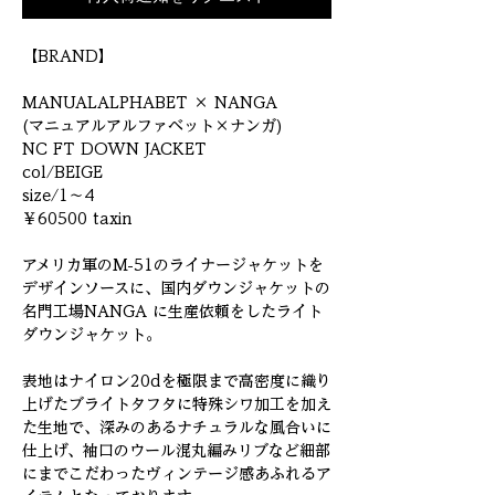
【BRAND】

MANUALALPHABET × NANGA

(マニュアルアルファベット×ナンガ)

NC FT DOWN JACKET

col/BEIGE

size/1～4

￥60500 taxin

アメリカ軍のM-51のライナージャケットを
デザインソースに、国内ダウンジャケットの
名門工場NANGA に生産依頼をしたライト
ダウンジャケット。

表地はナイロン20dを極限まで高密度に織り
上げたブライトタフタに特殊シワ加工を加え
た生地で、深みのあるナチュラルな風合いに
仕上げ、袖口のウール混丸編みリブなど細部
にまでこだわったヴィンテージ感あふれるア