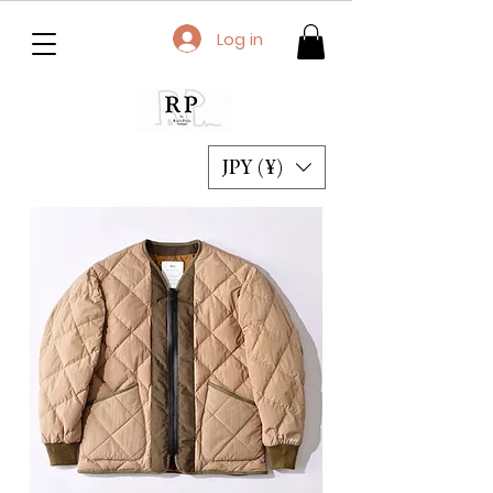
Log in
JPY (¥)