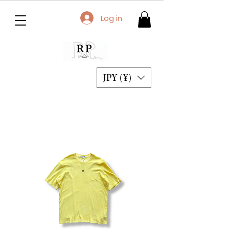
Log in
JPY (¥)