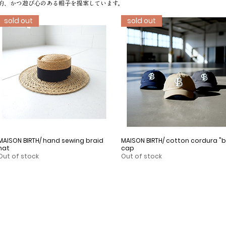
的、かつ遊び心のある帽子を提案しています。
sold out
sold out
MAISON BIRTH/ hand sewing braid
Quick View
MAISON BIRTH/ cotton cordura "b
Quick View
hat
cap
Out of stock
Out of stock