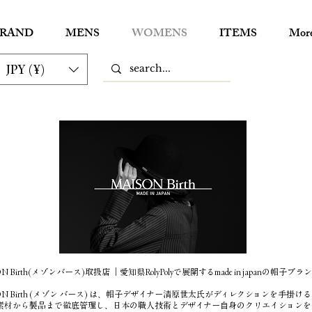
RAND
MENS
WOMENS
ITEMS
Mor
JPY (¥)
ON Birth(メゾンバース)取扱店 ｜愛知県RolyPolyで展開するmade in japanの帽子ブラ
SON Birth (メゾン バース) は、帽子デザイナー清原世太氏がディレクションを手掛
素材から製品まで徹底管理し、日本の職人技術とデザイナー自身のクリエイションを