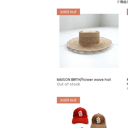
で機能
sold out
MAISON BIRTH/flower wave hat
Quick View
Out of stock
sold out