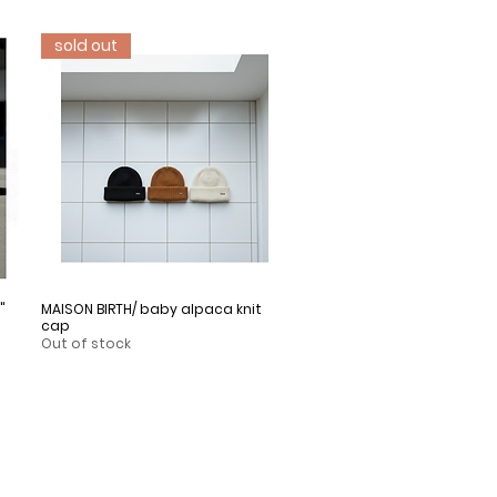
sold out
"
MAISON BIRTH/ baby alpaca knit
Quick View
cap
Out of stock