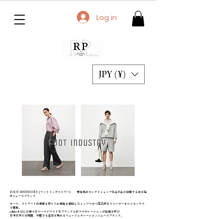
Log in
JPY (¥)
FOOT INDUSTRY (フットインダストリー) 愛知県のセレクトショップRolyPolyが展開する東京発
のシューズブランド
モード、ストリートの要素を取り入れ無駄を排除したシンプルかつ高品質なスニーカーをユニセックス
で提案。
adidasをはじめ様々なワールドワイドなブランドとのコラボレーションが話題を呼び
​日本以外では韓国、中国でも注目を集めるニュージェネレーションシューズブランド。