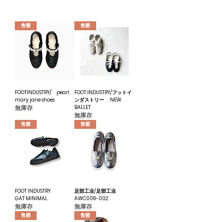
售罄
售罄
FOOTINDUSTRY/ pearl
FOOT INDUSTRY/フットイ
mary jane shoes
ンダストリー NEW
無庫存
BALLET
無庫存
售罄
售罄
FOOT INDUSTRY
足部工业/足部工业
GAT MINIMAL
AWC009-002
無庫存
無庫存
售罄
售罄