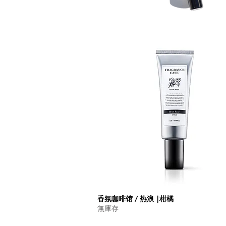
快速瀏覽
香氛咖啡馆 / 热浪 |柑橘
無庫存