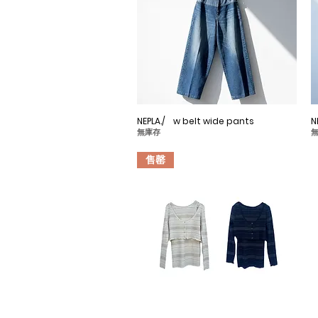
NEPLA./ w belt wide pants
快速瀏覽
N
無庫存
售罄