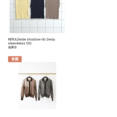
NEPLA./wide shadow rib 2way
快速瀏覽
sleeveless 12G
無庫存
售罄