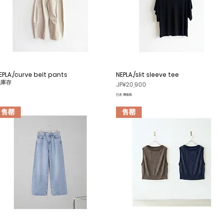
EPLA./curve belt pants
快速瀏覽
NEPLA./slit sleeve tee
快速瀏覽
無庫存
價格
JP¥20,900
已含 增值税
售罄
售罄