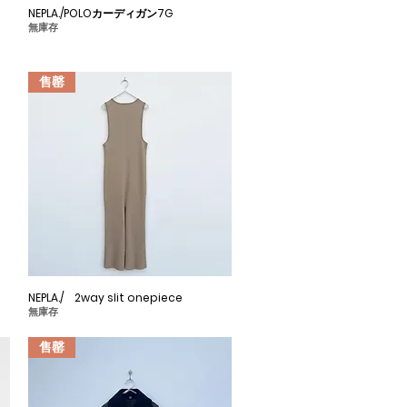
NEPLA./POLOカーディガン7G
快速瀏覽
無庫存
售罄
NEPLA./ 2way slit onepiece
快速瀏覽
無庫存
售罄