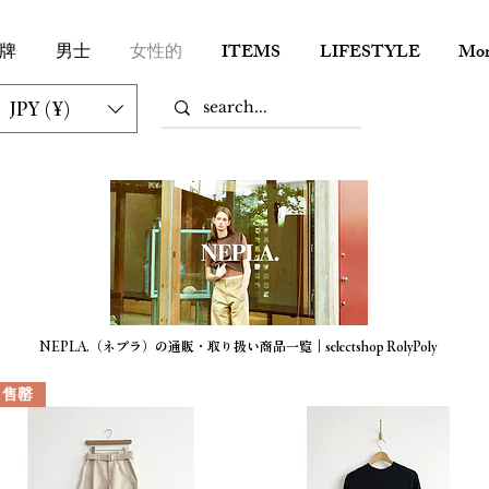
牌
男士
女性的
ITEMS
LIFESTYLE
Mor
JPY (¥)
NEPLA.（ネプラ）の通販・取り扱い商品一覧｜selectshop RolyPoly
售罄