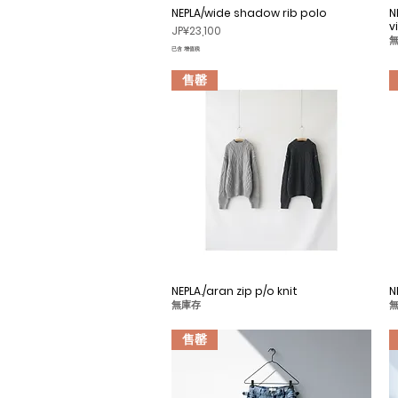
NEPLA/wide shadow rib polo
快速瀏覽
N
v
價格
JP¥23,100
已含 增值税
售罄
NEPLA./aran zip p/o knit
快速瀏覽
N
無庫存
售罄