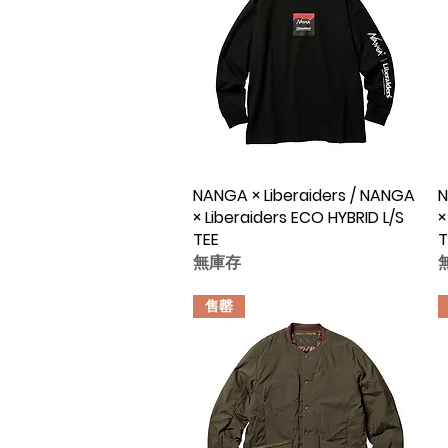
NANGA × Liberaiders / NANGA
快速瀏覽
N
× Liberaiders ECO HYBRID L/S
×
TEE
T
無庫存
售罄