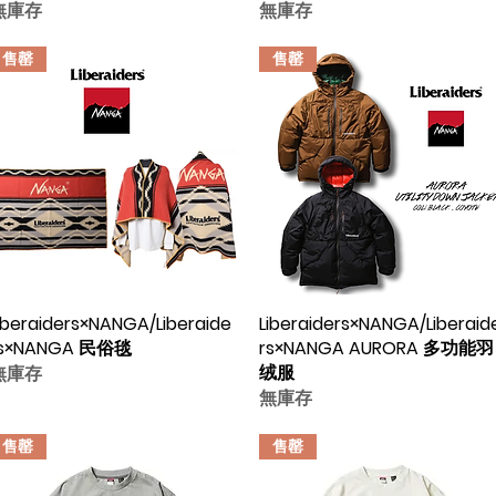
無庫存
無庫存
售罄
售罄
iberaiders×NANGA/Liberaide
快速瀏覽
Liberaiders×NANGA/Liberaid
快速瀏覽
rs×NANGA 民俗毯
rs×NANGA AURORA 多功能羽
绒服
無庫存
無庫存
售罄
售罄