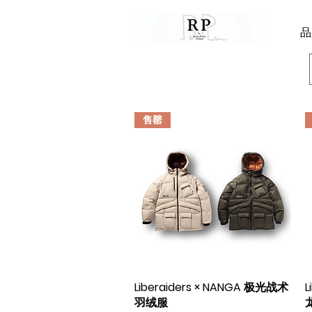
品
售罄
Liberaiders × NANGA 极光战术
快速瀏覽
L
羽绒服