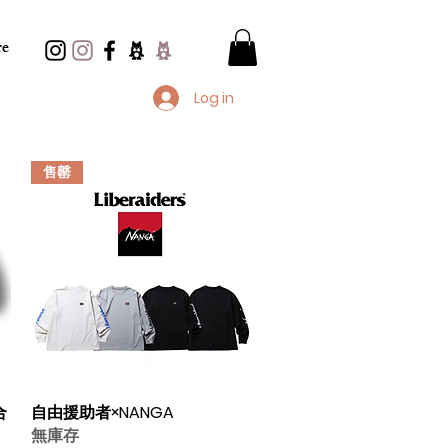
e
Log in
售罄
合
自由援助者×NANGA
快速瀏覽
無庫存