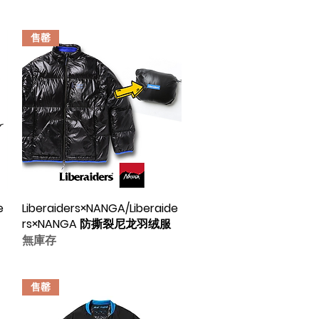
售罄
e
Liberaiders×NANGA/Liberaide
快速瀏覽
rs×NANGA 防撕裂尼龙羽绒服
無庫存
售罄