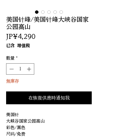
美国针峰/美国针峰大峡谷国家
公园高山
價
JP¥4,290
格
已含 增值税
數量
*
無庫存
在恢復供應時通知我
美国针
大峡谷国家公园高山
彩色/黑色
尺码/免费