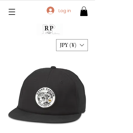
Log in
JPY (¥)