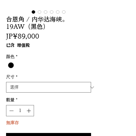
合恩角 / 内华达海峡。
19AW（黑色）
價
JP¥89,000
格
已含 增值税
颜色
*
尺寸
*
數量
*
無庫存