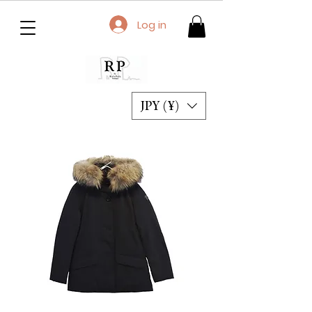
Log in
JPY (¥)