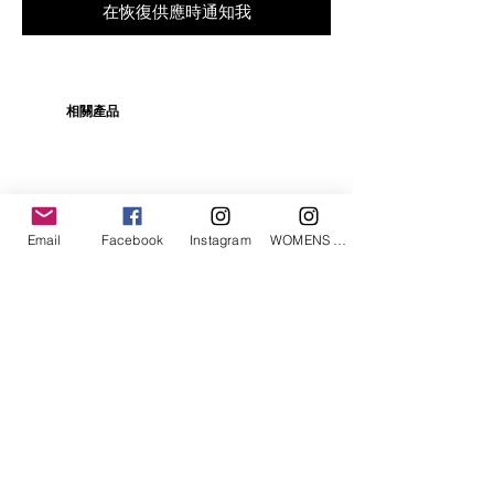
在恢復供應時通知我
相關產品
Email
Facebook
Instagram
WOMENS Instagram
ETRÉ TOKYO/ boat neck knit pullover
ETRÉ TOKYO/ dry touch half
cut cut cardigan
價格
JP¥19,800